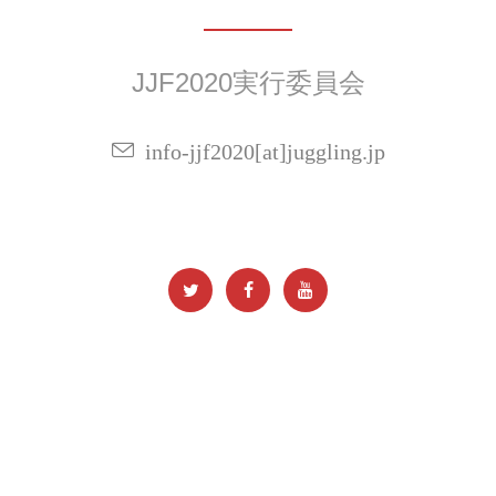
JJF2020実行委員会
info-jjf2020[at]juggling.jp