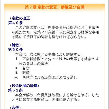
第７章 定款の変更、解散及び合併
（定款の改正）
第４９条
この定款の改正は、理事会または総会における議決
を経たのち、法第２５条第３項に規定する軽微な事項
を除いて所轄庁の認証を得なければならない。
（解散）
第５０条
本会は、次に掲げる事由により解散する。
正会員総数の３分の２以上の出席する総会の４
分の３以上の議決
合併
破産
所轄庁による設立認証の取り消し
（残余財産の帰属）
第５１条
本会が解散（合併又は破産による解散を除く）した
ときに残存する財産は、国庫に納入する。
（合併）