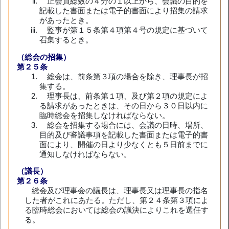
正会員総数の４分の１以上から、会議の目的を
記載した書面または電子的書面により招集の請求
があったとき。
監事が第１５条第４項第４号の規定に基づいて
召集するとき。
（総会の招集）
第２５条
総会は、前条第３項の場合を除き、理事長が招
集する。
理事長は、前条第１項、及び第２項の規定によ
る請求があったときは、その日から３０日以内に
臨時総会を招集しなければならない。
総会を招集する場合には、会議の日時、場所、
目的及び審議事項を記載した書面または電子的書
面により、開催の日より少なくとも５日前までに
通知しなければならない。
（議長）
第２６条
総会及び理事会の議長は、理事長又は理事長の指名
した者がこれにあたる。ただし、第２４条第３項によ
る臨時総会においては総会の議決によりこれを選任す
る。