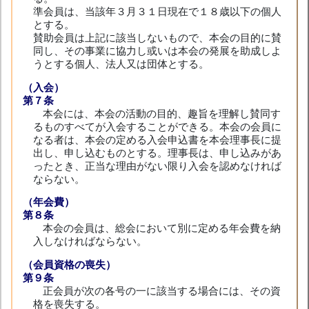
準会員は、当該年３月３１日現在で１８歳以下の個人
とする。
賛助会員は上記に該当しないもので、本会の目的に賛
同し、その事業に協力し或いは本会の発展を助成しよ
うとする個人、法人又は団体とする。
（入会）
第７条
本会には、本会の活動の目的、趣旨を理解し賛同す
るものすべてが入会することができる。本会の会員に
なる者は、本会の定める入会申込書を本会理事長に提
出し、申し込むものとする。理事長は、申し込みがあ
ったとき、正当な理由がない限り入会を認めなければ
ならない。
（年会費）
第８条
本会の会員は、総会において別に定める年会費を納
入しなければならない。
（会員資格の喪失）
第９条
正会員が次の各号の一に該当する場合には、その資
格を喪失する。