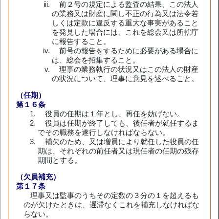
前２号の規定による監査の結果、この法人
の業務又は財産に関し不正の行為又は法令若
しくは定款に違反する重大な事実があること
を発見した場合には、これを総会又は所轄庁
に報告すること。
前号の報告をするために必要がある場合に
は、総会を招集すること。
理事の業務執行の状況又はこの法人の財産
の状況について、理事に意見を述べること。
（任期）
第１６条
役員の任期は１年とし、再任を妨げない。
役員は任期が終了しても、後任者が就任するま
でその職務を遂行しなければならない。
補欠のため、又は増員により就任した役員の任
期は、それぞれの前任者又は現任者の任期の残存
期間とする。
（欠員補充）
第１７条
理事又は監事のうちその定数の３分の１を超えるも
のが欠けたときは、遅滞なくこれを補充しなければな
らない。