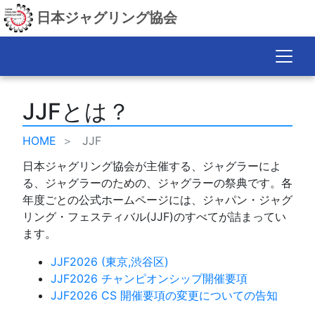
日本ジャグリング協会
JJFとは？
HOME
JJF
日本ジャグリング協会が主催する、ジャグラーによ
る、ジャグラーのための、ジャグラーの祭典です。各
年度ごとの公式ホームページには、ジャパン・ジャグ
リング・フェスティバル(JJF)のすべてが詰まってい
ます。
JJF2026 (東京,渋谷区)
JJF2026 チャンピオンシップ開催要項
JJF2026 CS 開催要項の変更についての告知