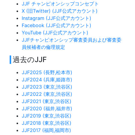
JJF チャンピオンシップコンセプト
X (旧Twitter) (JJF公式アカウント)
Instagram (JJF公式アカウント)
Facebook (JJF公式アカウント)
YouTube (JJF公式アカウント)
JJFチャンピオンシップ審査委員および審査委
員候補者の倫理規定
過去のJJF
JJF2025 (長野,松本市)
JJF2024 (兵庫,姫路市)
JJF2023 (東京,渋谷区)
JJF2022 (東京,渋谷区)
JJF2021 (東京,渋谷区)
JJF2020 (福井,福井市)
JJF2019 (東京,渋谷区)
JJF2018 (東京,渋谷区)
JJF2017 (福岡,福岡市)