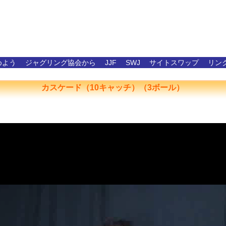
めよう
ジャグリング協会から
JJF
SWJ
サイトスワップ
リン
カスケード（10キャッチ）（3ボール）