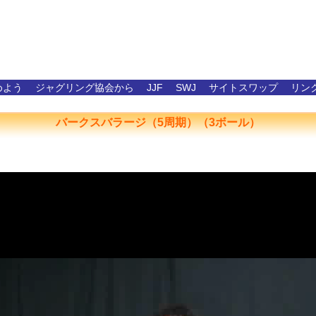
めよう
ジャグリング協会から
JJF
SWJ
サイトスワップ
リン
バークスバラージ（5周期）（3ボール）