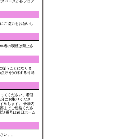
なスペースが各フロア
にご協力をお願いし
年者の喫煙は禁止さ
に従うことになりま
の点呼を実施する可能
ってください。着替
充分にお取りくださ
すめします。 会場内
部までご連絡くださ
電話番号は後日ホーム
さい。。