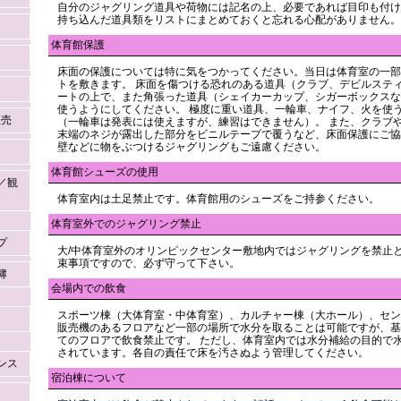
自分のジャグリング道具や荷物には記名の上、必要であれば目印も付け
持ち込んだ道具類をリストにまとめておくと忘れる心配がありません。
体育館保護
床面の保護については特に気をつかってください。当日は体育室の一部
トを敷きます。 床面を傷つける恐れのある道具（クラブ、デビルステ
ートの上で、また角張った道具（シェイカーカップ、シガーボックスな
使うようにしてください。 極度に重い道具、一輪車、ナイフ、火を使
販売
（一輪車は発表には使えますが、練習はできません）。 また、クラブ
末端のネジが露出した部分をビニルテープで覆うなど、床面保護にご協
壁などに物をぶつけるジャグリングもご遠慮ください。
体育館シューズの使用
／観
体育室内は土足禁止です。体育館用のシューズをご持参ください。
体育室外でのジャグリング禁止
プ
大/中体育室外のオリンピックセンター敷地内ではジャグリングを禁止
束事項ですので、必ず守って下さい。
簿
会場内での飲食
スポーツ棟（大体育室・中体育室）、カルチャー棟（大ホール）、セン
販売機のあるフロアなど一部の場所で水分を取ることは可能ですが、基
てのフロアで飲食禁止です。 ただし、体育室内では水分補給の目的で
されています。各自の責任で床を汚さぬよう管理してください。
ンス
宿泊棟について