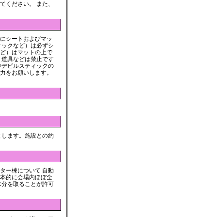
てください。 また、
にシートおよびマッ
ィックなど）は必ずシ
ど）はマットの上で
う道具などは禁止です
やデビルスティックの
力をお願いします。
とします。施設との約
ター棟について 自動
本的に会場内ほぼ全
水分を取ることが許可