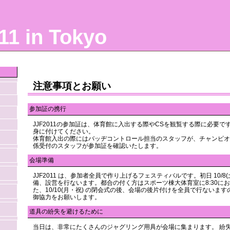
11 in Tokyo
注意事項とお願い
参加証の携行
JJF2011の参加証は、体育館に入出する際やCSを観覧する際に必要
身に付けてください。
体育館入出の際にはバッヂコントロール担当のスタッフが、チャンピオ
係受付のスタッフが参加証を確認いたします。
会場準備
JJF2011 は、参加者全員で作り上げるフェスティバルです。初日 10/8
備、設営を行ないます。都合の付く方はスポーツ棟大体育室に8:30にお
た、10/10(月・祝) の閉会式の後、会場の後片付けを全員で行ないま
御協力をお願いします。
道具の紛失を避けるために
当日は、非常にたくさんのジャグリング用具が会場に集まります。 紛