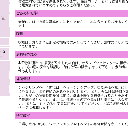
宿泊室内では飲食が禁止されています。 談話コーナーという飲食可能
に用意されていますのでそちらをご利用ください。
ごみの持ち帰り
式記
会場内にはごみ箱は基本的にはありません。ごみは各自で持ち帰るよう
ます。
喫煙
喫煙は、許可された所定の場所でのみ行ってください。法律により未成
れています。
とな
震災時の対応
ー
JJF開催期間中に震災が発生した場合は、オリンピックセンターの指示
す。 その場の安全を確認し、館内放送の指示を待って下さい。参加者
性もあります。
体調管理
ジャグリングを行う前には、ウォーミングアップ、柔軟体操を充分に行
えやタオル、水分補給の用意をお願いします。 また、夜は睡眠時間を
い。万が一の診療期間受診に備え、健康保険証を持参されることをおす
で体調不良となった、または、体調不良の方を見かけた場合は、大会本
い。 または、近くの実行委員に声をかけてください。 （緊急連絡用の
ページに掲載します）
時間厳守
円滑な進行のため、ワークショップやイベントの集合時間を守ってくだ