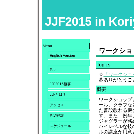
JJF2015 in Kor
Menu
ワークショ
English Version
Topics
Top
☆
「ワークショ
募ありがとうご
JJF2015概要
概要
JJFとは？
ワークショップ
ール、クラブな
アクセス
た普段教わる機
す。また、例年
周辺施設
ジャグラーが務
ハイレベルな技
スケジュール
ルの講座が用意