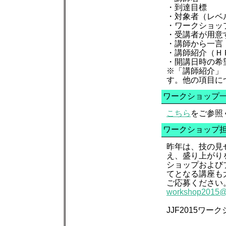
・到達目標
・対象者（レベ
・ワークショッ
・受講者が用意
・講師から一言
・講師紹介（Ｈ
・開講日時の希
※「講師紹介」
す。他の項目に
ワークショップ
こちら
をご参照
ワークショップ
昨年は、技の見
え、盛り上がり
ショップおよび
てとなる講座も
ご応募ください
workshop2015@j
JJF2015ワ