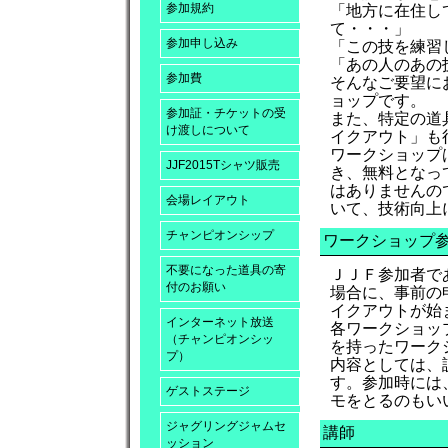
参加規約
「地方に在住し
て・・・」
参加申し込み
「この技を練習
「あの人のあの
参加費
そんなご要望に
ョップです。
参加証・チケットの受
また、特定の道
け渡しについて
イクアウト」も
ワークショップ
JJF2015Tシャツ販売
き、無料となっ
はありませんの
会場レイアウト
いて、技術向上
チャンピオンシップ
ワークショップ
不要になった道具の寄
ＪＪＦ参加者で
付のお願い
場合に、事前の
イクアウトが始
インターネット放送
各ワークショッ
（チャンピオンシッ
を持ったワーク
プ）
内容としては、
す。参加時には
ゲストステージ
モをとるのもい
ジャグリングジャムセ
講師
ッション