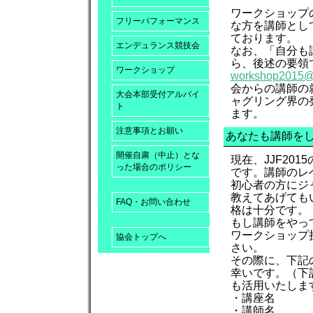
ワークショップ
フリーパフォーマンス
な方を講師とし
ております。
エンデュランス競技会
なお、「自分も
ら、後述の要領で
ワークショップ
workshop2015@j
会からの講師の
大会本部受付アルバイ
ャグリング界の
ト
ます。
注意事項とお願い
あなたも講師を
開催自粛（中止）とな
現在、JJF20
った場合のポリシー
です。講師のレ
初心者の方にジ
教えてあげても
FAQ・お問い合わせ
格は十分です。
もし講師をやって
ワークショップ
協会トップへ
さい。
その際に、下記
幸いです。（下
も活用いたしま
・講座名
・講師名