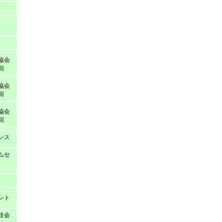
協会
回
協会
回
協会
回
ンス
ムセ
ント
技会