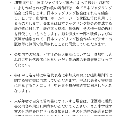
JJF期間中に、日本ジャグリング協会によって撮影・取材等
により作成された著作物の著作権は、全て日本ジャグリング
協会に帰属します。日本ジャグリング協会はそれらを編集
し、ビデオ、出版物、ホームページ、映像配信等に利用しう
るものとします。参加者は日本ジャグリング協会の作成する
著作物に対して、著作者人格権、肖像権、その他一切の権利
を行使しないものとします。顔や演技の一部の映像および写
真等が編集されて、日本ジャグリング協会作成のビデオ・出
版物等に無償で使用されることに同意していただきます。
会場内での写真、ビデオの個人撮影については、参加申し込
み時に申込代表者に同意いただく誓約書の撮影規則に従って
ください。
参加申し込み時に申込代表者に参加規約および撮影規則等に
関する誓約書に同意していただきます。申込代表者が誓約書
に同意することにより、申込者全員が誓約書に同意したとみ
なします。
未成年者が自分で誓約書にサインする場合は、保護者に誓約
書の内容を周知し同意をいただいてください。また小学就学
前の乳幼児を同伴される参加者は、その乳幼児の保護者に誓