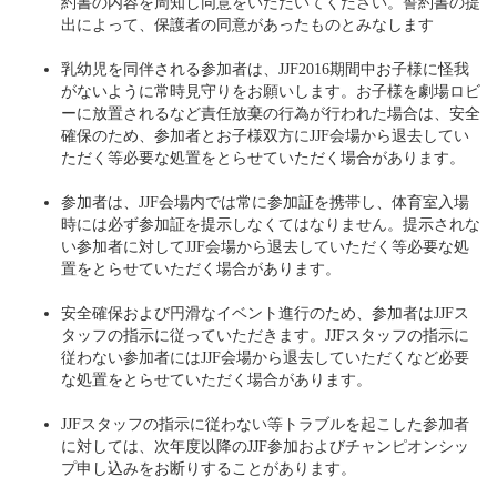
約書の内容を周知し同意をいただいてください。誓約書の提
出によって、保護者の同意があったものとみなします
乳幼児を同伴される参加者は、JJF2016期間中お子様に怪我
がないように常時見守りをお願いします。お子様を劇場ロビ
ーに放置されるなど責任放棄の行為が行われた場合は、安全
確保のため、参加者とお子様双方にJJF会場から退去してい
ただく等必要な処置をとらせていただく場合があります。
参加者は、JJF会場内では常に参加証を携帯し、体育室入場
時には必ず参加証を提示しなくてはなりません。提示されな
い参加者に対してJJF会場から退去していただく等必要な処
置をとらせていただく場合があります。
安全確保および円滑なイベント進行のため、参加者はJJFス
タッフの指示に従っていただきます。JJFスタッフの指示に
従わない参加者にはJJF会場から退去していただくなど必要
な処置をとらせていただく場合があります。
JJFスタッフの指示に従わない等トラブルを起こした参加者
に対しては、次年度以降のJJF参加およびチャンピオンシッ
プ申し込みをお断りすることがあります。