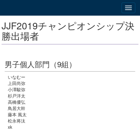
JJF2019チャンピオンシップ決
勝出場者
男子個人部門（9組）
いなむー
上田尚弥
小澤駿弥
杉戸洋太
高橋優弘
鳥居大幹
藤本 風太
松永将汰
xk